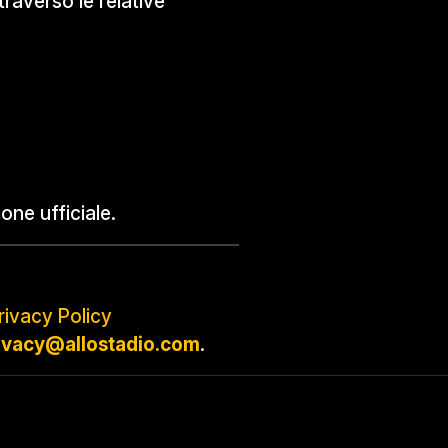
traverso le relative
one ufficiale.
rivacy Policy
ivacy@allostadio.com
.